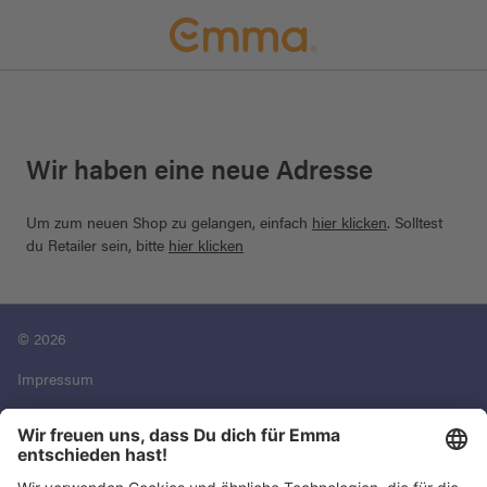
Wir haben eine neue Adresse
Um zum neuen Shop zu gelangen, einfach
hier klicken
. Solltest
du Retailer sein, bitte
hier klicken
© 2026
Impressum
Datenschutz
AGB